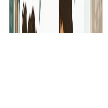
© 2026 Lee-Ann Vidal Covas, PhD. This work is
licensed under
CC BY NC ND 4.0