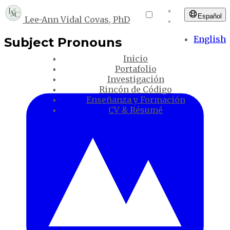
Español
Lee-Ann Vidal Covas, PhD
English
Subject Pronouns
Inicio
Portafolio
Investigación
Rincón de Código
Enseñanza y Formación
CV & Résumé