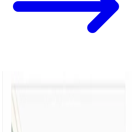
Sociolinguistics
Subject Pronoun Expression in Puerto
Rican Spanish
Cómo las restricciones gramaticales y discursivas
condicionan el uso de pronombres sujeto expresos
vs. nulos en hablantes de español puertorriqueño.
ene 1, 0001
•
1 min de lectura