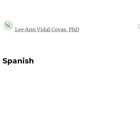
Lee-Ann Vidal Covas, PhD
Spanish
Sociolinguistics
Covariation & salience in linguistic contact:
Una disertación de lingüística variacionista sociolin
dominicana de Boston, …
Lee-Ann Vidal Covas
•
sept 21, 2025
•
3 min de lectura
Leer más