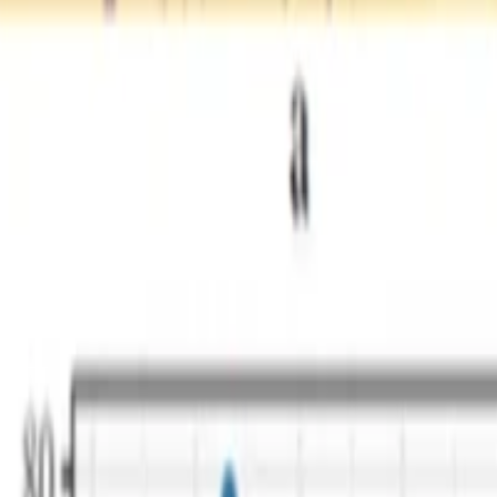
t among Spanish-speaking Bostonians