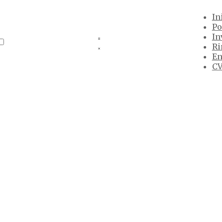
In
Po
In
Ri
En
CV
 a sociophonetic study of liquid variation in 
güística que examina la covariación de cinco variables 