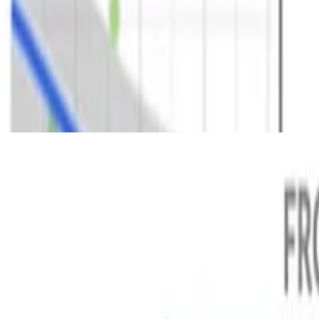
Sociolinguistics
English/Spanish Contrastive Phonology & Fi
Conferencia invitada para el curso Intro to Sounds
Lee-Ann Vidal Covas
•
oct 15, 2020
•
1 min de lectura
Leer más