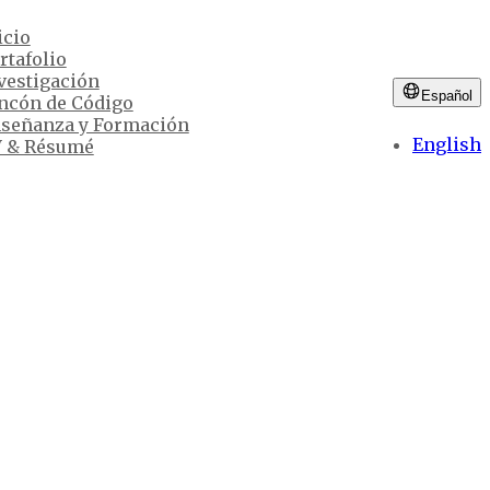
icio
rtafolio
vestigación
Español
ncón de Código
señanza y Formación
English
 & Résumé
Boston Spanish
del español en la comunidad puertorriqueña y