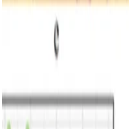
Sociolinguistics
Filled pauses as a site of language contac
Presentando los resultados del QP 1 en LSA 2021.
Lee-Ann Vidal Covas
•
ene 6, 2021 — ene 9, 2021
•
1 min de lectura
Leer más