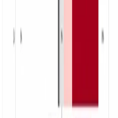
Los efectos condicionantes del verbo en el
uso variable de los pronombres personales
de sujeto
Un estudio intercomunitario de 8,286 tokens que
examina cómo la semántica verbal y la frecuencia
léxica condicionan la expresión del pronombre
sujeto expreso en español, con …
Rafael Orozco
•
jul 14, 2014
•
1 min de lectura
Leer más